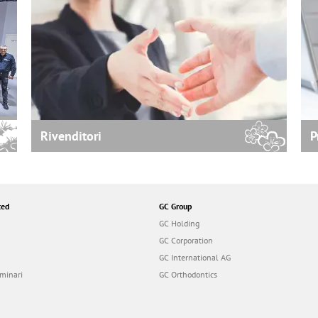
Rivenditori
P
ted
GC Group
GC Holding
GC Corporation
GC International AG
minari
GC Orthodontics