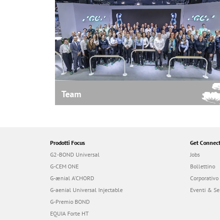
Team
Prodotti Focus
Get Connec
G2-BOND Universal
Jobs
G-CEM ONE
Bollettino
G-ænial A’CHORD
Corporativo
G-aenial Universal Injectable
Eventi & Se
G-Premio BOND
EQUIA Forte HT