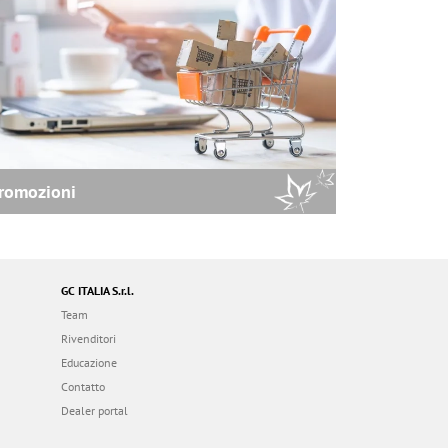
romozioni
GC ITALIA S.r.l.
Team
Rivenditori
Educazione
Contatto
Dealer portal