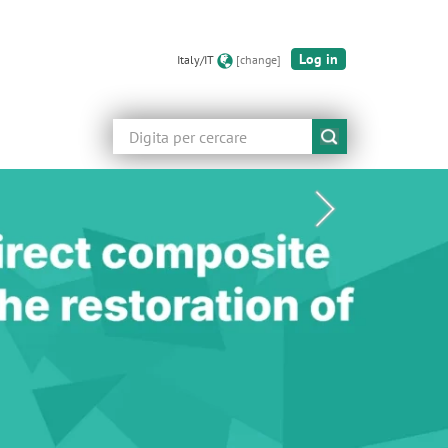
Log in
Italy/IT
[change]
Cerca