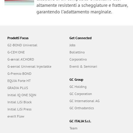
n
altamente resistenti a scheggiature e fratture,
garantendo lʼadattamento marginale.
Prodotti Focus
Get Connected
G2-BOND Universal
Jobs
G-CEM ONE
Bollettino
G-ænial A’CHORD
Corporativo
G-aenial Universal Injectable
Eventi & Seminari
G-Premio BOND
GC Group
EQUIA Forte HT
GC Holding
GRADIA PLUS
GC Corporation
Initial IQ ONE SQIN
GC International AG
Initial LiSi Block
GC Orthodontics
Initial LiSi Press
everX Flow
GC ITALIA S.r.l.
Team