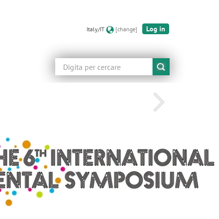
Log in
Italy/IT
[change]
Cerca