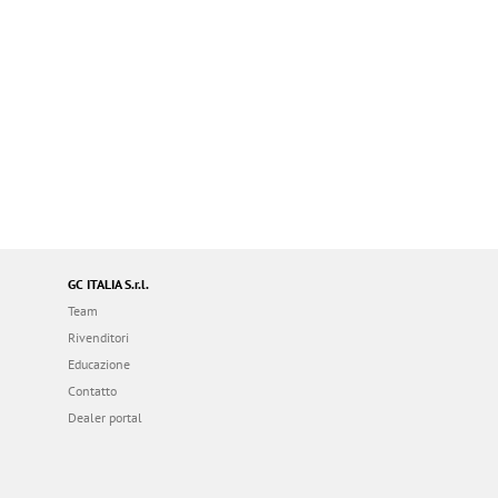
GC ITALIA S.r.l.
Team
Rivenditori
Educazione
Contatto
Dealer portal