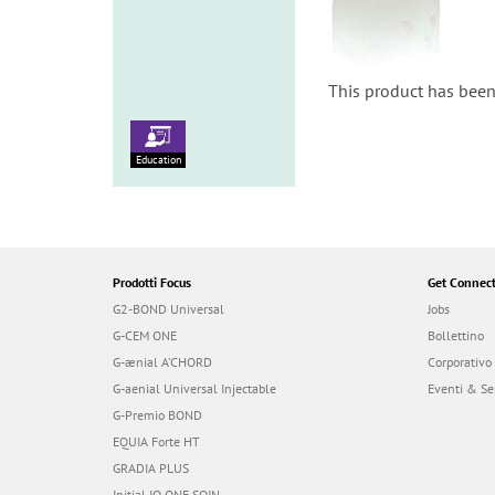
This product has been
Education
Prodotti Focus
Get Connec
G2-BOND Universal
Jobs
G-CEM ONE
Bollettino
G-ænial A’CHORD
Corporativo
G-aenial Universal Injectable
Eventi & Se
G-Premio BOND
EQUIA Forte HT
GRADIA PLUS
Initial IQ ONE SQIN