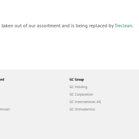
 taken out of our assortment and is being replaced by
Treclean
.
ted
GC Group
GC Holding
GC Corporation
GC International AG
minari
GC Orthodontics