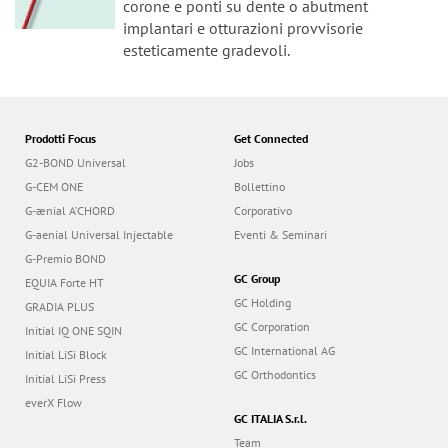
n
corone e ponti su dente o abutment
implantari e otturazioni provvisorie
esteticamente gradevoli.
Prodotti Focus
Get Connected
G2-BOND Universal
Jobs
G-CEM ONE
Bollettino
G-ænial A’CHORD
Corporativo
G-aenial Universal Injectable
Eventi & Seminari
G-Premio BOND
GC Group
EQUIA Forte HT
GC Holding
GRADIA PLUS
GC Corporation
Initial IQ ONE SQIN
GC International AG
Initial LiSi Block
GC Orthodontics
Initial LiSi Press
everX Flow
GC ITALIA S.r.l.
Team