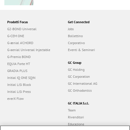
n
Prodotti Focus
Get Connected
G2-BOND Universal
Jobs
G-CEM ONE
Bollettino
G-ænial A’CHORD
Corporativo
G-aenial Universal Injectable
Eventi & Seminari
G-Premio BOND
GC Group
EQUIA Forte HT
GC Holding
GRADIA PLUS
GC Corporation
Initial IQ ONE SQIN
GC International AG
Initial LiSi Block
GC Orthodontics
Initial LiSi Press
everX Flow
GC ITALIA S.r.l.
Team
Rivenditori
Educazione