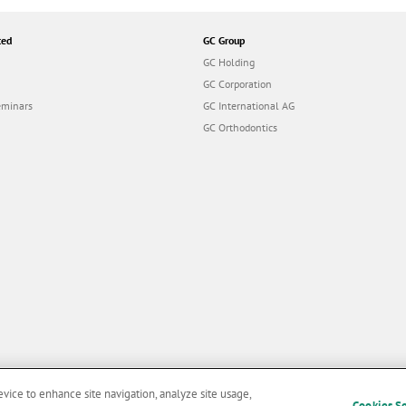
ted
GC Group
GC Holding
GC Corporation
eminars
GC International AG
GC Orthodontics
evice to enhance site navigation, analyze site usage,
Cookies S