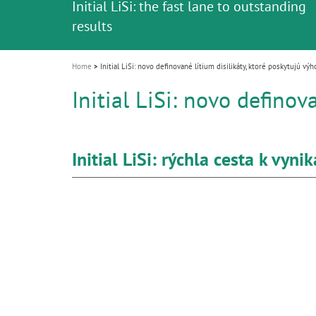
Initial LiSi: the fast lane to outstanding
i
results
o
n
Home
Initial LiSi: novo definované lítium disilikáty, ktoré poskytujú v
Initial LiSi: novo defino
Initial LiSi: rýchla cesta k vyn