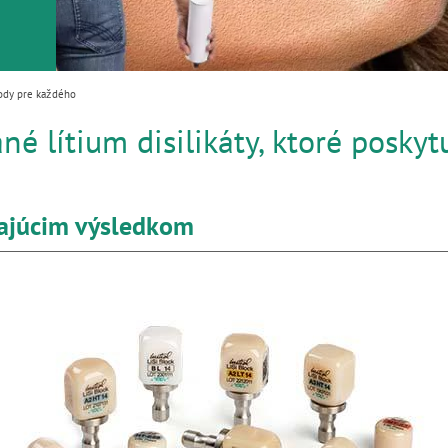
ýhody pre každého
vané lítium disilikáty, ktoré posk
ikajúcim výsledkom