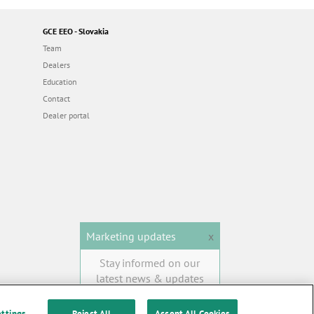
GCE EEO - Slovakia
Team
Dealers
Education
Contact
Dealer portal
Marketing updates
x
Stay informed on our
latest news & updates
SUBSCRIBE
ettings
Reject All
Accept All Cookies