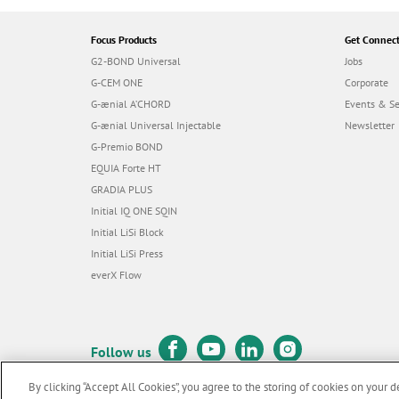
Focus Products
Get Connec
G2-BOND Universal
Jobs
G-CEM ONE
Corporate
G-ænial A’CHORD
Events & S
G-ænial Universal Injectable
Newsletter
G-Premio BOND
EQUIA Forte HT
GRADIA PLUS
Initial IQ ONE SQIN
Initial LiSi Block
Initial LiSi Press
everX Flow
Follow us
By clicking “Accept All Cookies”, you agree to the storing of cookies on your d