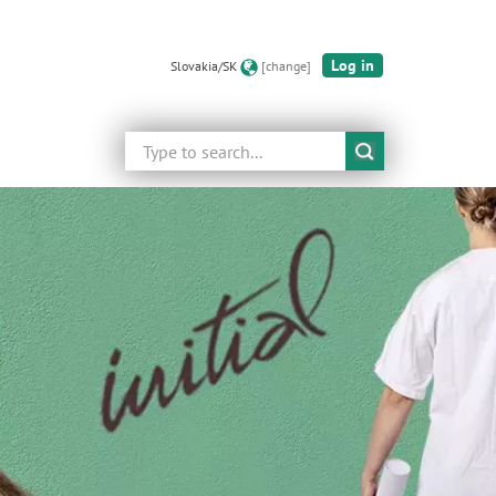
Log in
Slovakia/SK
[change]
Search