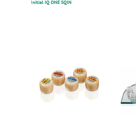
I
nitial IQ ONE SQIN