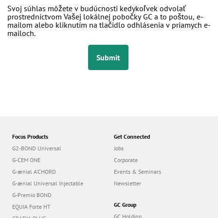
Svoj súhlas môžete v budúcnosti kedykoľvek odvolať
prostredníctvom Vašej lokálnej pobočky GC a to poštou, e-
mailom alebo kliknutím na tlačidlo odhlásenia v priamych e-
mailoch.
Submit
Focus Products
Get Connected
G2-BOND Universal
Jobs
G-CEM ONE
Corporate
G-ænial A’CHORD
Events & Seminars
G-ænial Universal Injectable
Newsletter
G-Premio BOND
GC Group
EQUIA Forte HT
GC Holding