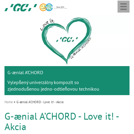
Togg
Skip
GC
navi
to
Europe
main
N.V.
M
content
a
i
n
n
a
G-ænial A’CHORD
v
i
Vylepšený univerzálny kompozit so
zjednodušenou jedno-odtieňovou technikou
g
a
Home
G-ænial A’CHORD - Love it! - Akcia
t
G-ænial A’CHORD - Love it! -
i
Akcia
o