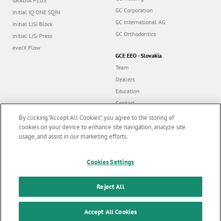
GRADIA PLUS
GC Corporation
Initial IQ ONE SQIN
GC International AG
Initial LiSi Block
GC Orthodontics
Initial LiSi Press
everX Flow
GCE EEO - Slovakia
Team
Dealers
Education
Contact
Dealer portal
By clicking “Accept All Cookies”, you agree to the storing of
cookies on your device to enhance site navigation, analyze site
usage, and assist in our marketing efforts.
Marketing updates
x
Follow us
Cookies Settings
Stay informed on our
latest news & updates
Reject All
© GC EUROPE A.G. 2026 |
All rights reserved |
Contact us
|
F
SUBSCRIBE
o
Accept All Cookies
Terms and Conditions of Use
|
Privacy Policy
|
Cookies