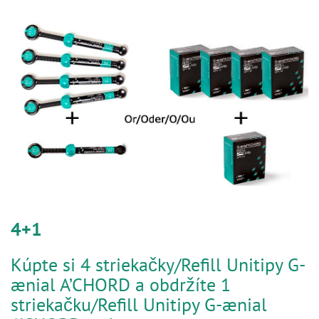
n
4+1
Kúpte si 4 striekačky/Refill Unitipy G-
ænial A’CHORD a obdržíte 1
striekačku/Refill Unitipy G-ænial