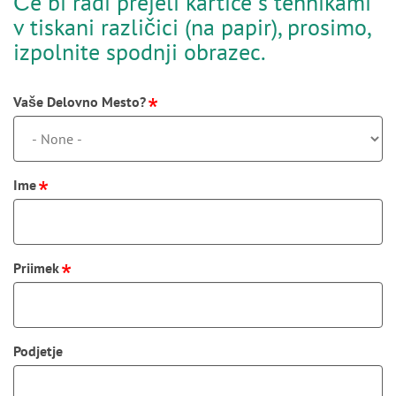
Če bi radi prejeli kartice s tehnikami
v tiskani različici (na papir), prosimo,
izpolnite spodnji obrazec.
Vaše Delovno Mesto?
Ime
Priimek
Podjetje