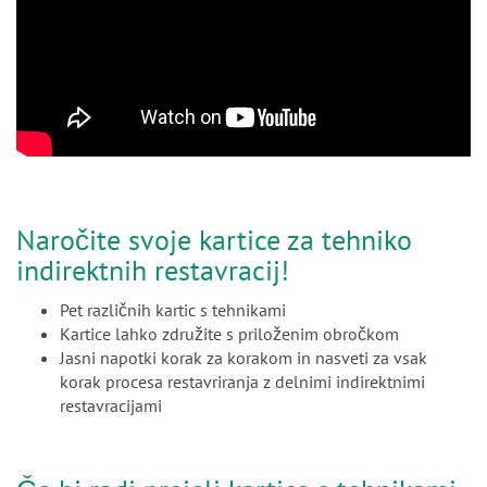
Naročite svoje kartice za tehniko
indirektnih restavracij!
Pet različnih kartic s tehnikami
Kartice lahko združite s priloženim obročkom
Jasni napotki korak za korakom in nasveti za vsak
korak procesa restavriranja z delnimi indirektnimi
restavracijami