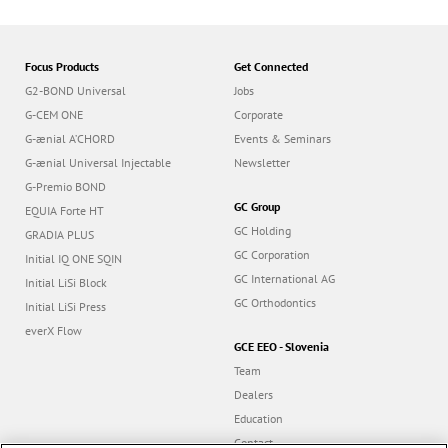
Focus Products
Get Connected
G2-BOND Universal
Jobs
G-CEM ONE
Corporate
G-ænial A’CHORD
Events & Seminars
G-ænial Universal Injectable
Newsletter
G-Premio BOND
GC Group
EQUIA Forte HT
GC Holding
GRADIA PLUS
GC Corporation
Initial IQ ONE SQIN
GC International AG
Initial LiSi Block
GC Orthodontics
Initial LiSi Press
everX Flow
GCE EEO - Slovenia
Team
Dealers
Education
Contact