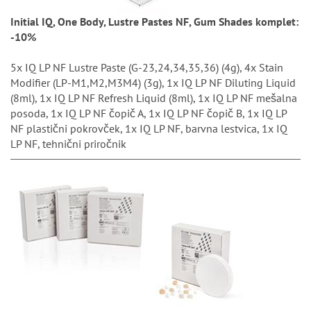
Initial IQ, One Body, Lustre Pastes NF, Gum Shades komplet:
-10%
5x IQ LP NF Lustre Paste (G-23,24,34,35,36) (4g), 4x Stain
Modifier (LP-M1,M2,M3M4) (3g), 1x IQ LP NF Diluting Liquid
(8ml), 1x IQ LP NF Refresh Liquid (8ml), 1x IQ LP NF mešalna
posoda, 1x IQ LP NF čopič A, 1x IQ LP NF čopič B, 1x IQ LP
NF plastični pokrovček, 1x IQ LP NF, barvna lestvica, 1x IQ
LP NF, tehnični priročnik