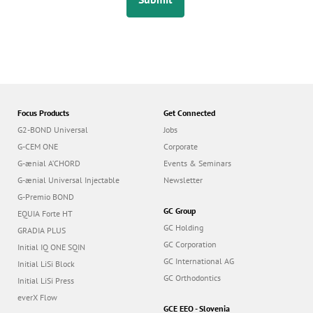
Focus Products
Get Connected
G2-BOND Universal
Jobs
G-CEM ONE
Corporate
G-ænial A’CHORD
Events & Seminars
G-ænial Universal Injectable
Newsletter
G-Premio BOND
GC Group
EQUIA Forte HT
GC Holding
GRADIA PLUS
GC Corporation
Initial IQ ONE SQIN
GC International AG
Initial LiSi Block
GC Orthodontics
Initial LiSi Press
everX Flow
GCE EEO - Slovenia