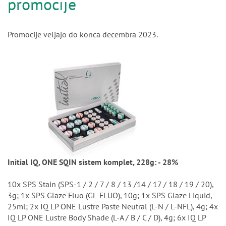
n
promocije
Promocije veljajo do konca decembra 2023.
Initial IQ, ONE SQIN sistem komplet, 228g: - 28%
10x SPS Stain (SPS-1 / 2 / 7 / 8 / 13 /14 / 17 / 18 / 19 / 20),
3g; 1x SPS Glaze Fluo (GL-FLUO), 10g; 1x SPS Glaze Liquid,
25ml; 2x IQ LP ONE Lustre Paste Neutral (L-N / L-NFL), 4g; 4x
IQ LP ONE Lustre Body Shade (L-A / B / C / D), 4g; 6x IQ LP