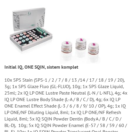
Initial IQ, ONE SQIN, sistem komplet
10x SPS Stain (SPS-1 / 2 / 7 / 8 / 13 /14 / 17 / 18 / 19 / 20),
3g; 1x SPS Glaze Fluo (GL-FLUO), 10g; 1x SPS Glaze Liquid,
25ml; 2x IQ LP ONE Lustre Paste Neutral (L-N / L-NFL), 4g; 4x
IQ LP ONE Lustre Body Shade (L-A / B / C / D), 4g; 6x IQ LP
ONE Enamel Effect Shade (L-3 / 6 / 8 / 9/ 10 / OP), 4g; 1x IQ
LP ONE/NF Diluting Liquid, 8ml; 1x IQ LP ONE/NF Refresh
Liquid, 8ml; 5x IQ SQIN Powder Dentin (Body A / B / C / D /
BL-D), 10g; 5x IQ SQIN Powder Enamel (E-57 / 58 / 59 / 60 /
BL-E), 10g; 1x IQ SQIN Powder Translucent Opal Booster