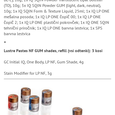
(TO), 10g; 3x IQ SQIN Powder GUM (light, dark, neutral),
10g; 1x IQ SQIN Form & Texture Liquid, 25ml; 1x IQ LP ONE
mešalna posoda; 1x IQ LP ONE čopič 00; 1x IQ LP ONE
čopič 2; 1x IQ LP ONE plastični pokrovček; 1x IQ ONE SQIN
tehnični priročnik; 1x IQ LP ONE barvna lestvica; 1x SPS
barvna lestvica
+
Lustre Pastes NF GUM shades, refill (vsi odtenki): 3 kosi
GC Initial IQ, One Body, LP NF, Gum Shade, 4g
Stain Modifier for LP NF, 3g