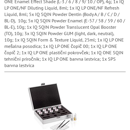
ONE Enamel Effect Shade (L-3 / 6 / 8 / 9/ 10 / OP), 4g; 1x IQ
LP ONE/NF Diluting Liquid, 8ml; 1x IQ LP ONE/NF Refresh
Liquid, 8ml; 5x IQ SQIN Powder Dentin (Body A / B / C / D /
BL-D), 10g; 5x IQ SQIN Powder Enamel (E-57 / 58 / 59 / 60 /
BL-E), 10g; 1x IQ SQIN Powder Translucent Opal Booster
(TO), 10g; 3x IQ SQIN Powder GUM (light, dark, neutral),
10g; 1x IQ SQIN Form & Texture Liquid, 25ml; 1x IQ LP ONE
mešalna posodica; 1x IQ LP ONE čopič 00; 1x IQ LP ONE
čopič 2; 1x IQ LP ONE plastični pokrovček; 1x IQ ONE SQIN
tehnični priročnik; 1x IQ LP ONE barvna lestvica; 1x SPS
barvna lestvica