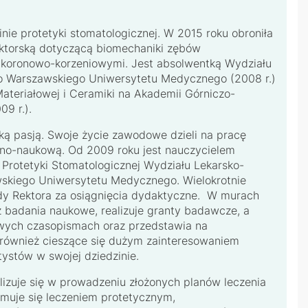
inie protetyki stomatologicznej. W 2015 roku obroniła
ktorską dotyczącą biomechaniki zębów
koronowo-korzeniowymi. Jest absolwentką Wydziału
o Warszawskiego Uniwersytetu Medycznego (2008 r.)
Materiałowej i Ceramiki na Akademii Górniczo-
09 r.).
lką pasją. Swoje życie zawodowe dzieli na pracę
zno-naukową. Od 2009 roku jest nauczycielem
Protetyki Stomatologicznej Wydziału Lekarsko-
skiego Uniwersytetu Medycznego. Wielokrotnie
dy Rektora za osiągnięcia dydaktyczne. W murach
 badania naukowe, realizuje granty badawcze, a
owych czasopismach oraz przedstawia na
 również cieszące się dużym zainteresowaniem
tystów w swojej dziedzinie.
alizuje się w prowadzeniu złożonych planów leczenia
jmuje się leczeniem protetycznym,