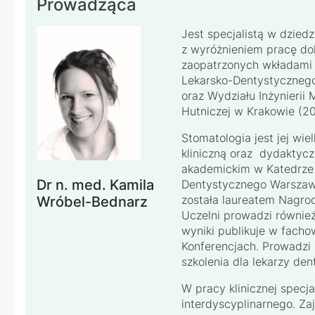
Prowadząca
Jest specjalistą w dziedz
z wyróżnieniem pracę do
zaopatrzonych wkładami 
Lekarsko-Dentystyczneg
oraz Wydziału Inżynierii 
Hutniczej w Krakowie (20
Stomatologia jest jej wie
kliniczną oraz dydaktyc
akademickim w Katedrze 
Dr n. med. Kamila
Dentystycznego Warszaw
została laureatem Nagro
Wróbel-Bednarz
Uczelni prowadzi również
wyniki publikuje w fach
Konferencjach. Prowadzi
szkolenia dla lekarzy den
W pracy klinicznej specj
interdyscyplinarnego. Za