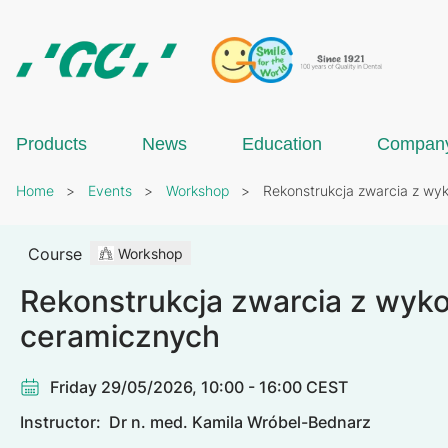
Skip
to
main
content
GC
Europe
N.V.
Products
News
Education
Compan
Breadcrumb
Home
Events
Workshop
Rekonstrukcja zwarcia z wy
Course
Workshop
Rekonstrukcja zwarcia z wyk
ceramicznych
Friday 29/05/2026, 10:00 - 16:00 CEST
Instructor:
Dr n. med. Kamila Wróbel-Bednarz