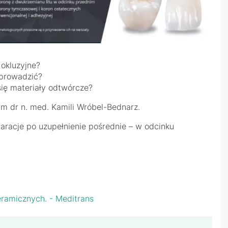
okluzyjne?
eprowadzić?
ię materiały odtwórcze?
m dr n. med. Kamili Wróbel-Bednarz.
racje po uzupełnienie pośrednie – w odcinku
eramicznych. - Meditrans