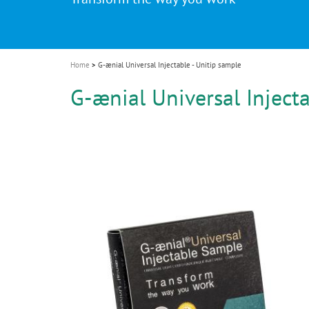
i
o
n
Home
G-ænial Universal Injectable - Unitip sample
G-ænial Universal Injecta