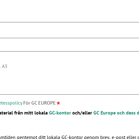
etesspolicy
För GC EUROPE
terial från mitt lokala
GC-kontor
och/eller
GC Europe och dess 
ramtiden gentemot ditt lokala GC-kontor genom brev, e-post eller 