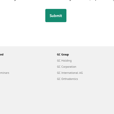
Submit
ted
GC Group
GC Holding
GC Corporation
eminars
GC International AG
GC Orthodontics