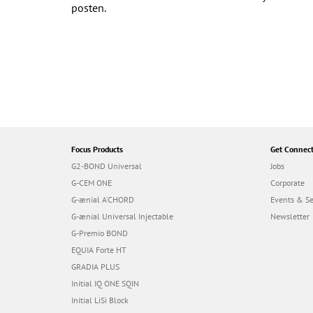
posten.
Focus Products
Get Connec
G2-BOND Universal
Jobs
G-CEM ONE
Corporate
G-ænial A’CHORD
Events & S
G-ænial Universal Injectable
Newsletter
G-Premio BOND
EQUIA Forte HT
GRADIA PLUS
Initial IQ ONE SQIN
Initial LiSi Block