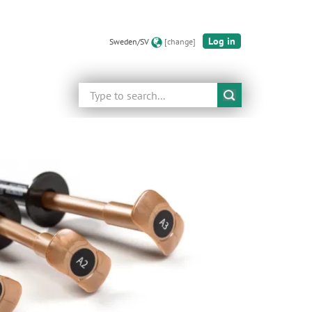
Log in
Sweden/SV
[change]
Search