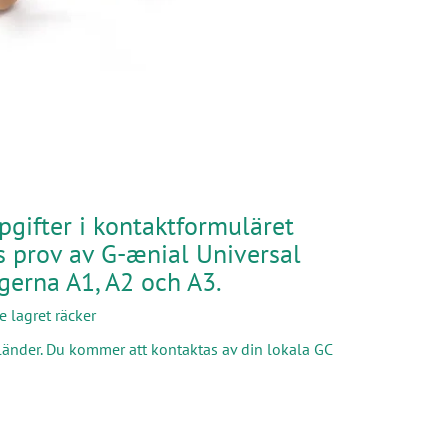
ppgifter i kontaktformuläret
is prov av G-ænial Universal
rgerna A1, A2 och A3.
e lagret räcker
a länder. Du kommer att kontaktas av din lokala GC