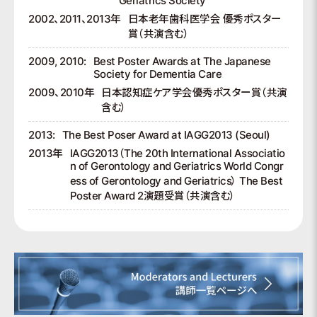
Geriatrics Society
2002、2011、2013年
日本老年歯科医学会 優秀ポスター
賞（共演含む）
2009, 2010:
Best Poster Awards at The Japanese
Society for Dementia Care
2009、2010年
日本認知症ケア学会優秀ポスター賞（共演
含む）
2013:
The Best Poser Award at IAGG2013 (Seoul)
2013年
IAGG2013（The 20th International Associatio
n of Gerontology and Geriatrics World Congr
ess of Gerontology and Geriatrics） The Best
Poster Award 2演題受賞（共演含む）