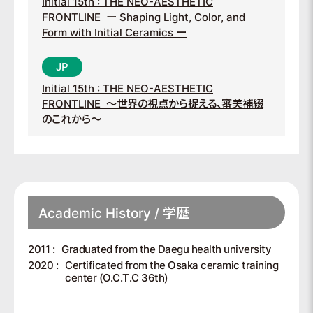
Initial 15th : THE NEO-AESTHETIC
FRONTLINE
ー Shaping Light, Color, and
Form with Initial Ceramics ー
Initial 15th : THE NEO-AESTHETIC
FRONTLINE
～世界の視点から捉える、審美補綴
のこれから～
Academic History / 学歴
2011 :
Graduated from the Daegu health university
2020 :
Certificated from the Osaka ceramic training
center (O.C.T.C 36th)