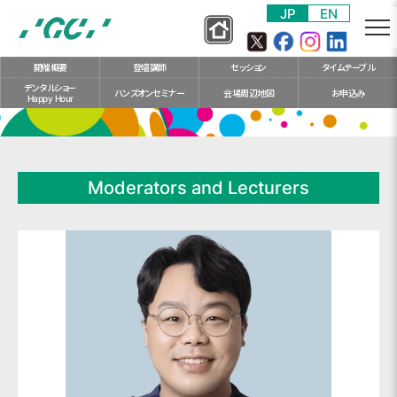
S
JP
EN
k
i
開催概要
登壇講師
セッション
タイム
テーブル
p
デンタルショー
t
ハンズオン
セミナー
会場
周辺地図
お申込み
Happy Hour
o
m
a
i
Moderators and Lecturers
n
c
o
n
t
e
n
t