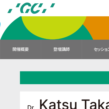
S
k
i
p
t
o
m
a
開催概要
登壇講師
セッショ
i
n
c
o
n
t
e
n
t
Katsu
Tak
Dr.