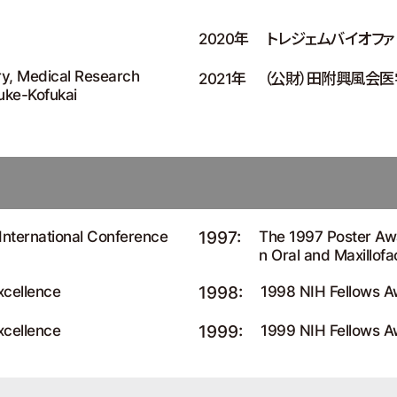
2020年
トレジェムバイオフ
ery, Medical Research
2021年
（公財）田附興風会
uke-Kofukai
International Conference
1997:
The 1997 Poster Awa
n Oral and Maxillofa
xcellence
1998:
1998 NIH Fellows A
xcellence
1999:
1999 NIH Fellows A