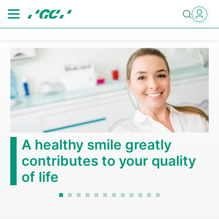
Skip
to
main
content
A healthy smile greatly
contributes to your quality
of life