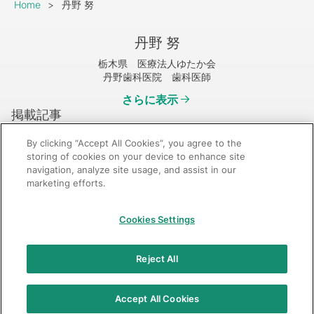
Breadcrumb
Home
丹野 努
丹野 努
栃木県 医療法人ゆたか会
丹野歯科医院 歯科医師
さらに表示
掲載記事
By clicking “Accept All Cookies”, you agree to the
storing of cookies on your device to enhance site
navigation, analyze site usage, and assist in our
marketing efforts.
GC：特定商取引法に基づく表記
Cookies Settings
© 2026 GC Corp.
無断転載禁止
お問い合わせ
Reject All
当サイトの利用条件
個人情報保護方針
クッキーポリシー
透明性に関する指針
クアラルンプール原則対応方針
Accept All Cookies
カスタマーハラスメントに対する基本方針