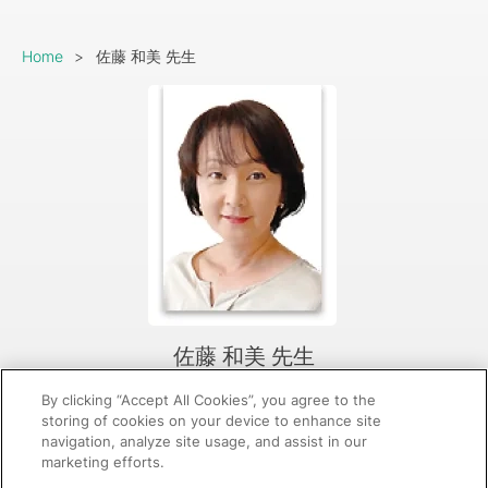
Breadcrumb
Home
佐藤 和美 先生
佐藤 和美 先生
さらに表示
By clicking “Accept All Cookies”, you agree to the
掲載記事
storing of cookies on your device to enhance site
navigation, analyze site usage, and assist in our
marketing efforts.