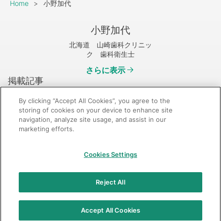
Breadcrumb
Home
小野加代
小野加代
北海道 山崎歯科クリニッ
ク 歯科衛生士
さらに表示
掲載記事
By clicking “Accept All Cookies”, you agree to the
storing of cookies on your device to enhance site
navigation, analyze site usage, and assist in our
marketing efforts.
GC：特定商取引法に基づく表記
Cookies Settings
© 2026 GC Corp.
無断転載禁止
お問い合わせ
Reject All
当サイトの利用条件
個人情報保護方針
クッキーポリシー
透明性に関する指針
クアラルンプール原則対応方針
Accept All Cookies
カスタマーハラスメントに対する基本方針