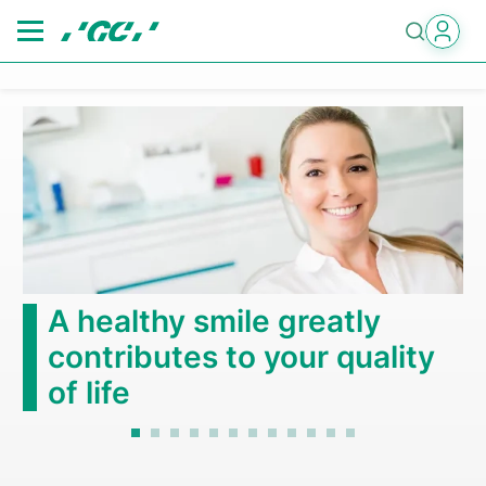
Skip
to
main
content
A healthy smile greatly
contributes to your quality
of life