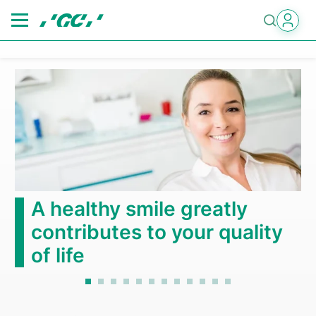
Skip
to
main
content
A healthy smile greatly
contributes to your quality
of life