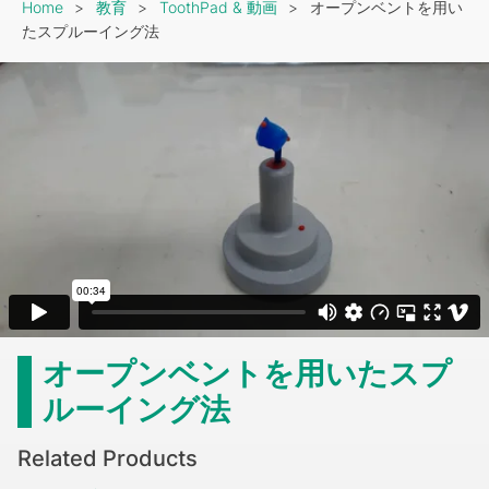
Breadcrumb
Home
教育
ToothPad & 動画
オープンベントを用い
たスプルーイング法
オープンベントを用いたスプ
ルーイング法
Related Products