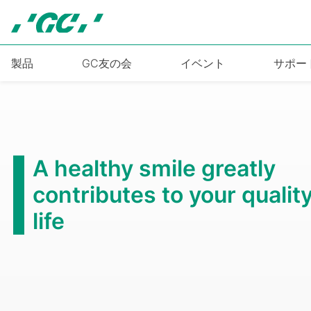
Skip
to
main
content
製品
GC友の会
イベント
サポー
A healthy smile greatly
contributes to your quality
life