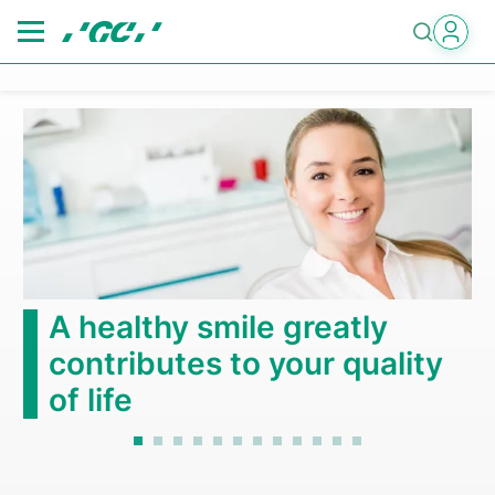
Skip
to
main
content
A healthy smile greatly
contributes to your quality
of life