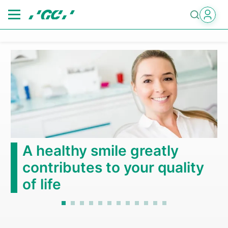
Skip
to
main
content
A healthy smile greatly
contributes to your quality
of life