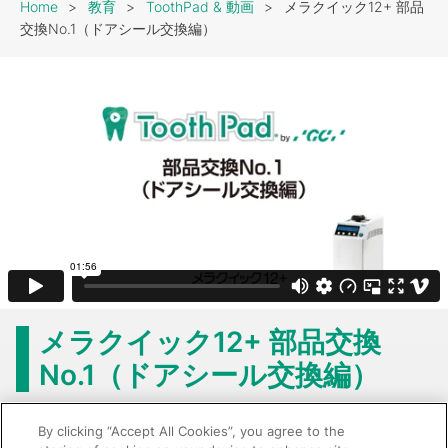
Breadcrumb
Home
教育
ToothPad & 動画
メラクイック12+ 部品
交換No.1（ドアシール交換編）
メラクイック12+ 部品交換
No.1（ドアシール交換編）
すべての商品を見る
By clicking “Accept All Cookies”, you agree to the