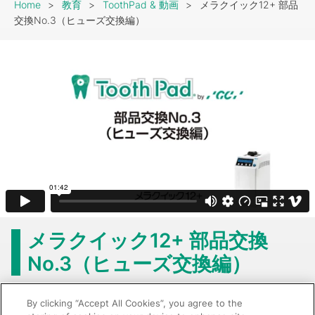
Breadcrumb
Home
教育
ToothPad & 動画
メラクイック12+ 部品
交換No.3（ヒューズ交換編）
メラクイック12+ 部品交換
No.3（ヒューズ交換編）
すべての商品を見る
By clicking “Accept All Cookies”, you agree to the