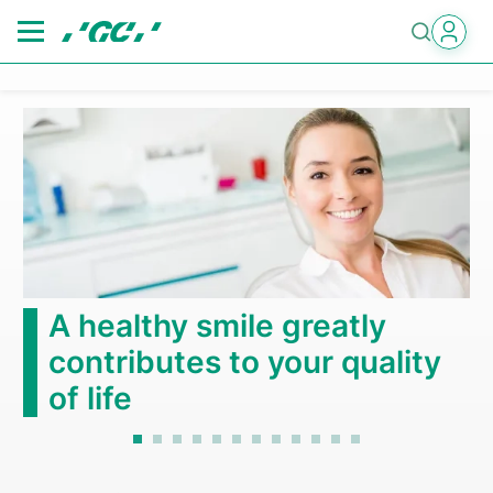
Skip
to
main
content
A healthy smile greatly
contributes to your quality
of life