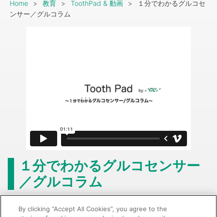
Breadcrumb
Home
教育
ToothPad & 動画
１分でわかるグルコセ
ンサー／グルコラム
１分でわかるグルコセンサー
／グルコラム
すべての商品を見る
By clicking “Accept All Cookies”, you agree to the