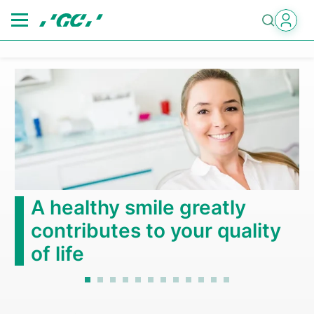
Skip
to
main
content
A healthy smile greatly
contributes to your quality
of life