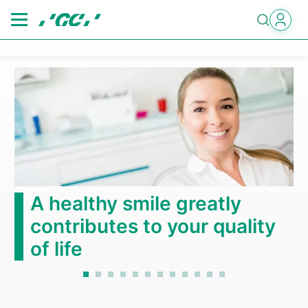
Skip
to
main
content
A healthy smile greatly
contributes to your quality
of life