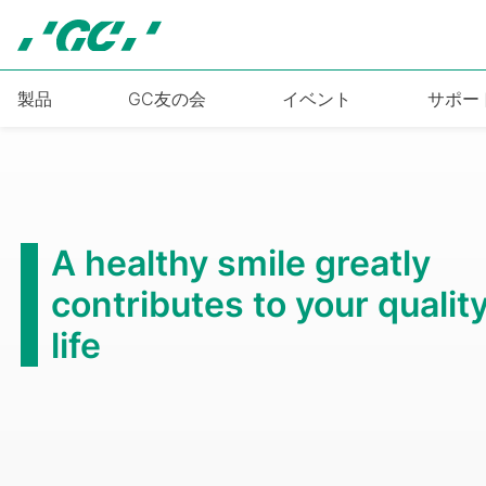
Skip
to
main
content
製品
GC友の会
イベント
サポー
A healthy smile greatly
contributes to your quality
life