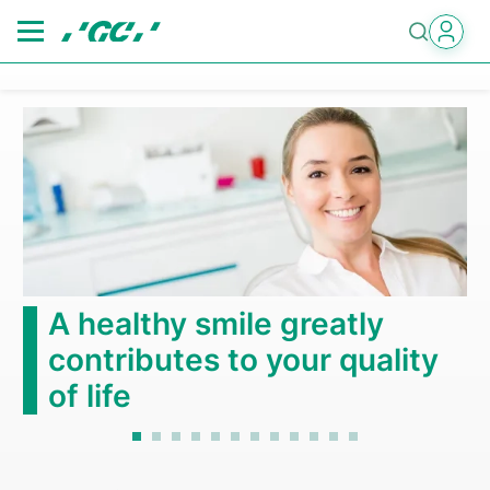
Skip
to
main
content
A healthy smile greatly
contributes to your quality
of life