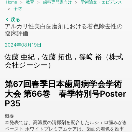
Breadcrumb
Home
教育
歯科専門家向け
学術論文・エビデンス
予防
戻る
アルカリ性美白歯磨剤における着色除去性の
臨床評価
2024年08月19日
佐藤 亜紀，佐藤 拓也，篠﨑 裕（株式
会社ジーシー）
第67回春季日本歯周病学会学術
大会 第66巻 春季特別号Poster
P35
概要
本発表では、高濃度の清掃剤を配合したルシェロ歯みがき
ペースト ホワイトプレミアムケアは、歯面の着色を効率