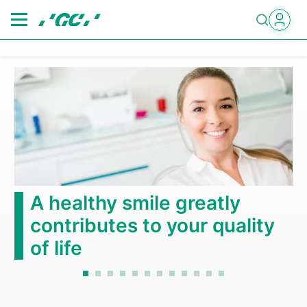
Skip
to
main
content
A healthy smile greatly
contributes to your quality
of life