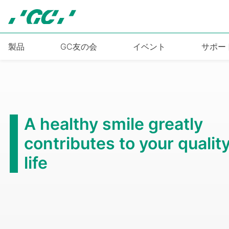
Skip
to
main
content
製品
GC友の会
イベント
サポー
A healthy smile greatly
contributes to your quality
life