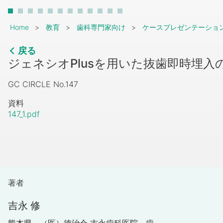
Breadcrumb
Home
教育
歯科専門家向け
ケースプレゼンテーショ
戻る
ジェネシオPlusを用いた抜歯即時埋入
GC CIRCLE No.147
資料
147_1.pdf
著者
吉永 修
熊本県 （医）徳治会 吉永歯科医院 歯