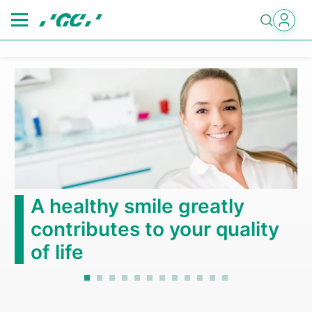
Skip
to
main
content
A healthy smile greatly
contributes to your quality
of life