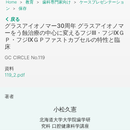
Breadcrumb
Home
教育
歯科専門家向け
ケースプレゼンテーショ
ン
保存
戻る
グラスアイオノマー30周年 グラスアイオノマ
ーをう蝕治療の中心に変えるフジIII・フジIXＧ
Ｐ・フジIXＧＰファストカプセルの特性と臨
床
GC CIRCLE No.119
資料
119_2.pdf
著者
小松久憲
北海道大学大学院歯学研
究科 口腔健康科学講座