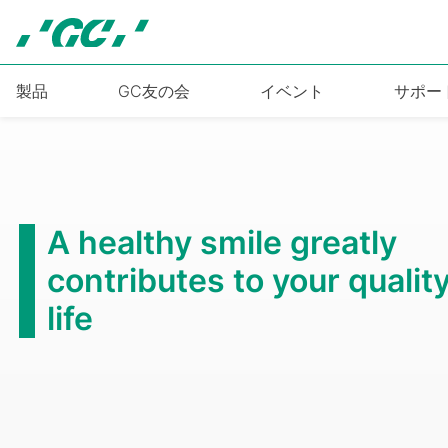
Skip
to
main
content
製品
GC友の会
イベント
サポー
A healthy smile greatly
contributes to your quality
life