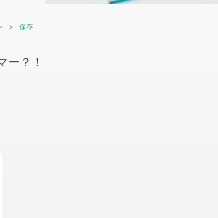
ン
保存
マー？！