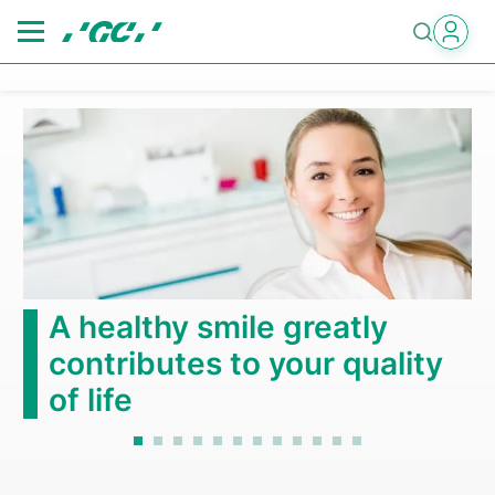
Skip
to
main
content
A healthy smile greatly
contributes to your quality
of life