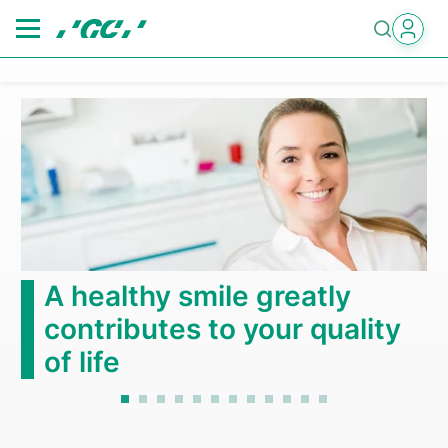
Skip
to
main
content
A healthy smile greatly
contributes to your quality
of life