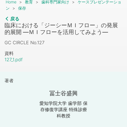
Breadcrumb
Home
教育
歯科専門家向け
ケースプレゼンテーショ
ン
保存
戻る
臨床における「ジーシーＭＩフロー」の発展
的展開 ―ＭＩフローを活用してみよう―
GC CIRCLE No.127
資料
127_1.pdf
著者
冨士谷盛興
愛知学院大学 歯学部 保
存修復学講座 特殊診療
科教授