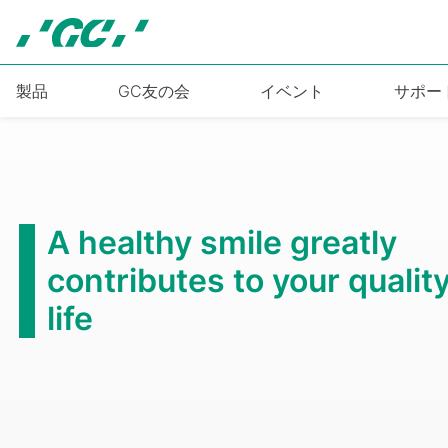
Skip
to
main
content
製品
GC友の会
イベント
サポー
y
lity of