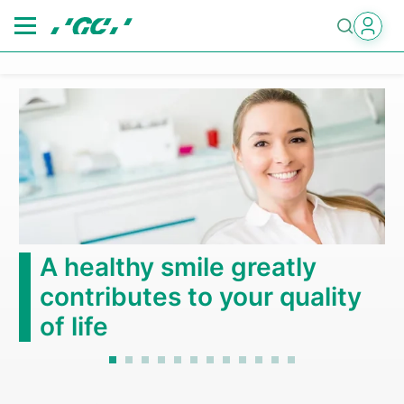
Skip
to
main
content
A healthy smile greatly
contributes to your quality
of life