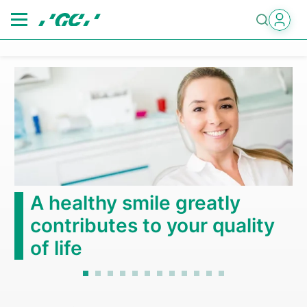
Skip
to
main
content
A healthy smile greatly
contributes to your quality
of life