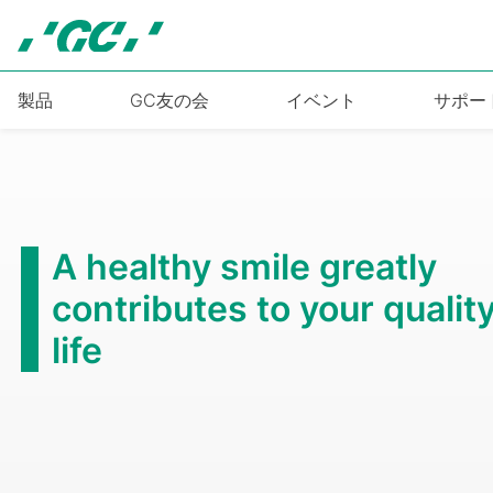
Skip
to
main
content
製品
GC友の会
イベント
サポー
A healthy smile greatly
contributes to your quality
life