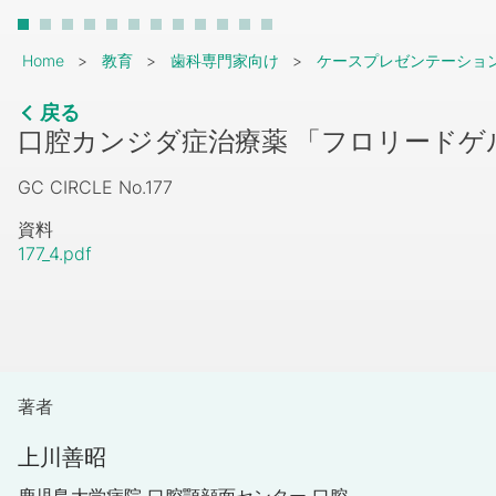
Breadcrumb
Home
教育
歯科専門家向け
ケースプレゼンテーショ
戻る
口腔カンジダ症治療薬 「フロリードゲ
GC CIRCLE No.177
資料
177_4.pdf
著者
上川善昭
鹿児島大学病院 口腔顎顔面センター 口腔