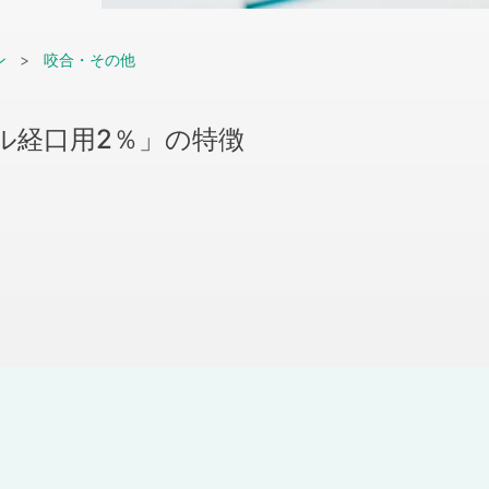
ン
咬合・その他
ル経口用2％」の特徴