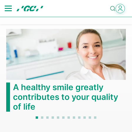
Skip
to
main
content
A healthy smile greatly
contributes to your quality
of life