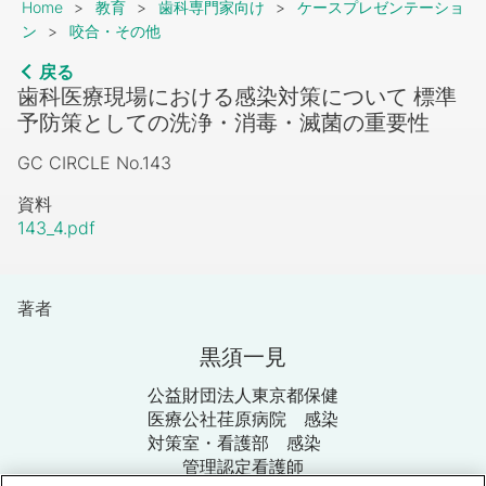
Breadcrumb
Home
教育
歯科専門家向け
ケースプレゼンテーショ
ン
咬合・その他
戻る
歯科医療現場における感染対策について 標準
予防策としての洗浄・消毒・滅菌の重要性
GC CIRCLE No.143
資料
143_4.pdf
著者
黒須一見
公益財団法人東京都保健
医療公社荏原病院 感染
対策室・看護部 感染
管理認定看護師