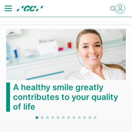
Skip
to
main
content
A healthy smile greatly
contributes to your quality
of life