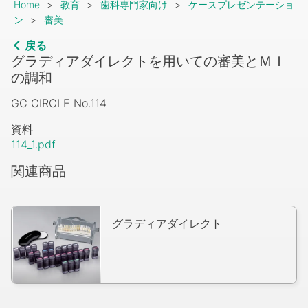
Breadcrumb
Home
教育
歯科専門家向け
ケースプレゼンテーショ
ン
審美
戻る
グラディアダイレクトを用いての審美とＭＩ
の調和
GC CIRCLE No.114
資料
114_1.pdf
関連商品
グラディアダイレクト