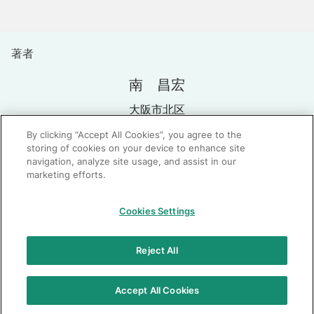
著者
南 昌宏
大阪市北区
By clicking “Accept All Cookies”, you agree to the
storing of cookies on your device to enhance site
navigation, analyze site usage, and assist in our
marketing efforts.
GC：特定商取引法に基づく表記
Cookies Settings
© 2026 GC Corp.
無断転載禁止
お問い合わせ
Reject All
当サイトの利用条件
個人情報保護方針
クッキーポリシー
透明性に関する指針
クアラルンプール原則対応方針
Accept All Cookies
カスタマーハラスメントに対する基本方針