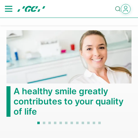
Skip
to
main
content
A healthy smile greatly
contributes to your quality
of life