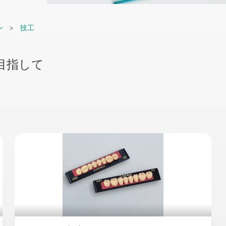
ン
技工
を目指して