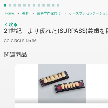
Breadcrumb
Home
教育
歯科専門家向け
ケースプレゼンテーショ
戻る
21世紀―より優れた(SURPASS)義歯
GC CIRCLE No.96
関連商品