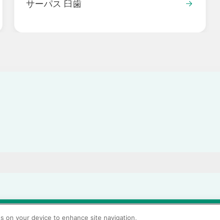
サーパス 臼歯
当サイトの利用条件
個人情報保護方針
クッキーポリシー
透
es on your device to enhance site navigation,