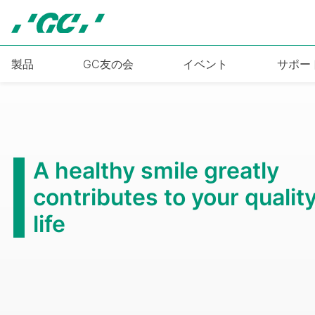
Skip
to
main
content
製品
GC友の会
イベント
サポー
A healthy smile greatly
contributes to your quality
life