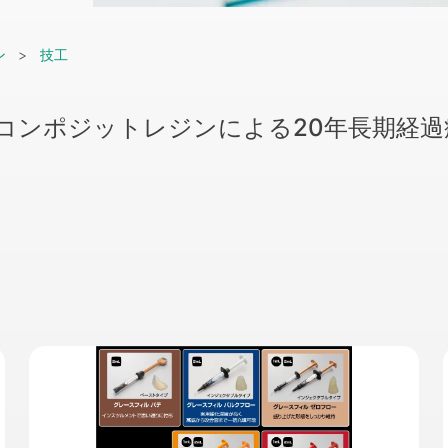
ン
技工
 コンポジットレジンによる20年長期経過