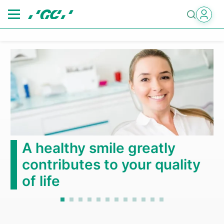
Skip
to
main
content
A healthy smile greatly
contributes to your quality
of life