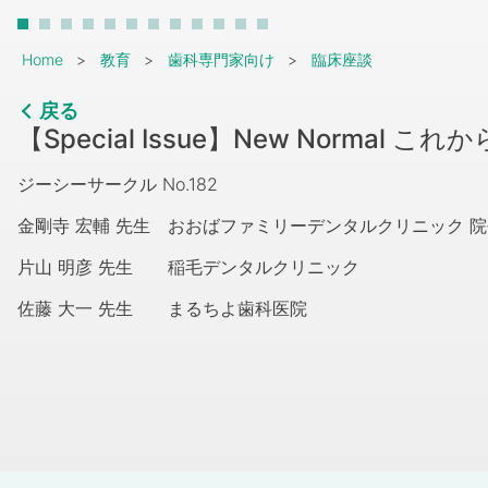
Breadcrumb
Home
教育
歯科専門家向け
臨床座談
戻る
【Special Issue】New Normal
ジーシーサークル No.182
金剛寺 宏輔 先生 おおばファミリーデンタルクリニック 
片山 明彦 先生 稲毛デンタルクリニック
佐藤 大一 先生 まるちよ歯科医院