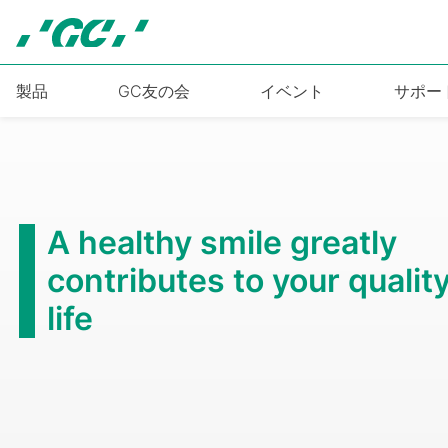
Skip
to
main
content
製品
GC友の会
イベント
サポー
A healthy smile greatly
contributes to your quality
life