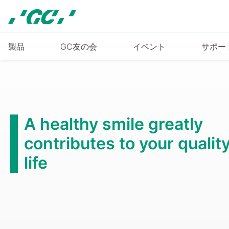
Skip
to
main
content
製品
GC友の会
イベント
サポー
A healthy smile greatly
contributes to your quality
life