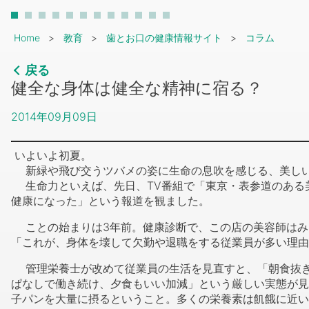
Breadcrumb
Home
教育
歯とお口の健康情報サイト
コラム
戻る
健全な身体は健全な精神に宿る？
2014年09月09日
いよいよ初夏。
新緑や飛び交うツバメの姿に生命の息吹を感じる、美し
生命力といえば、先日、TV番組で「東京・表参道のある
健康になった」という報道を観ました。
ことの始まりは3年前。健康診断で、この店の美容師はみ
「これが、身体を壊して欠勤や退職をする従業員が多い理由
管理栄養士が改めて従業員の生活を見直すと、「朝食抜き
ぱなしで働き続け、夕食もいい加減」という厳しい実態が見え
子パンを大量に摂るということ。多くの栄養素は飢餓に近い