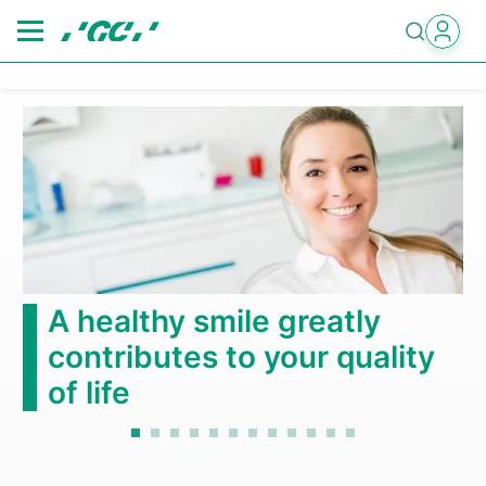
Skip
to
main
content
A healthy smile greatly
contributes to your quality
of life