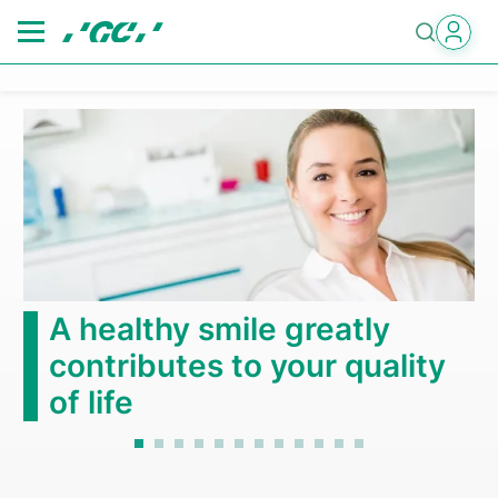
Skip
to
main
content
A healthy smile greatly
contributes to your quality
of life