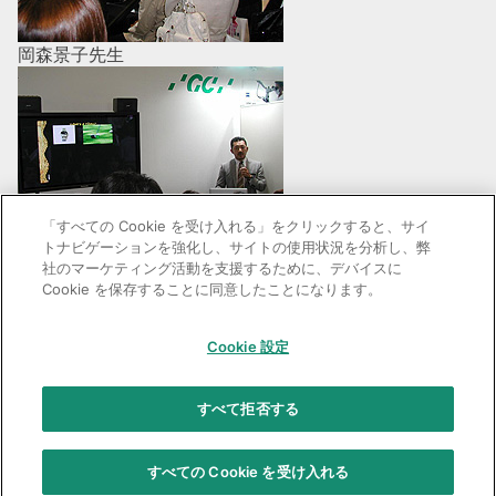
岡森景子先生
「すべての Cookie を受け入れる」をクリックすると、サイ
トナビゲーションを強化し、サイトの使用状況を分析し、弊
社のマーケティング活動を支援するために、デバイスに
辻貴裕先生
Cookie を保存することに同意したことになります。
Cookie 設定
GC：特定商取引法に基づく表記
すべて拒否する
© 2026 GC Corp.
無断転載禁止
お問い合わせ
当サイトの利用条件
個人情報保護方針
クッキーポリシー
すべての Cookie を受け入れる