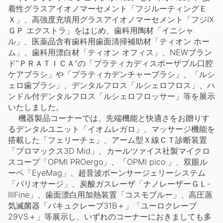
着性グラスアイオノマーセメント「フジルーティングＥ
Ｘ」、高強度充填用グラスアイオノマーセメント「フジIX
ＧＰ エクストラ」をはじめ、歯科用陶材「イニシャ
ル」、医薬品含有歯科用歯面清掃補助材「ティオン ホー
ム」、歯科用漂白材「ティオン オフィス」、NEWブラン
ド“ＰＲＡＴＩＣＡ”の「プラティカディスポーザブル口腔
ケアブラシ」や「プラティカデンチャーブラシ」、「ルシ
ェロ歯ブラシ」、デンタルフロス「ルシェロフロス」、ハ
ンドル付デンタルフロス「ルシェロフロッサー」等を展示
いたしました。
機器製品コーナーでは、先端機能と快適さをお贈りす
るデンタルユニット「イオムレガロ」、マッサージ機能を
搭載した「フェリーチェ」、アーム型Ｘ線ＣＴ診断装置
「プロマックス3D Mid」、カールツァイス社製マイクロ
スコープ「OPMI PROergo」、「OPMI pico 」、双眼ル
ーペ「EyeMag」、超音波ボーンサージェリーシステム
「バリオサージ」、炭酸ガスレーザ「ナノレーザーＧＬ-
IIIFine」、歯面漂白用加熱装置「コスモブルー」、高圧蒸
気滅菌器「バキュクレーブ31B＋」「ユーロクレーブ
29VS＋」等展示し、いずれのコーナーにおきましても多