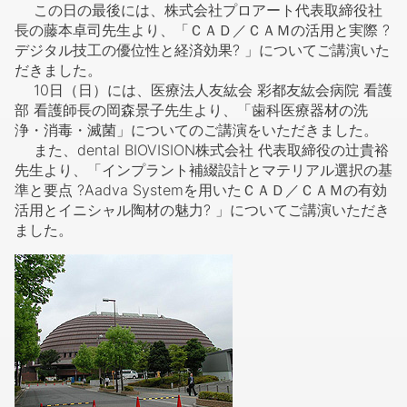
この日の最後には、株式会社プロアート代表取締役社
長の藤本卓司先生より、「ＣＡＤ／ＣＡＭの活用と実際 ?
デジタル技工の優位性と経済効果? 」についてご講演いた
だきました。
10日（日）には、医療法人友紘会 彩都友紘会病院 看護
部 看護師長の岡森景子先生より、「歯科医療器材の洗
浄・消毒・滅菌」についてのご講演をいただきました。
また、dental BIOVISION株式会社 代表取締役の辻貴裕
先生より、「インプラント補綴設計とマテリアル選択の基
準と要点 ?Aadva Systemを用いたＣＡＤ／ＣＡＭの有効
活用とイニシャル陶材の魅力? 」についてご講演いただき
ました。