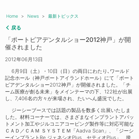
Breadcrumb
Home
News
最新トピックス
戻る
「ポートピアデンタルショー2012神戸」が開
催されました
2012年06月13日
6月9日（土）・10日（日）の両日にわたり､ワールド
記念ホール（神戸ポートアイランドホール）にて「ポート
ピアデンタルショー2012神戸」が開催されました。「チ
ーム医療が創る未来」をメインテーマの下、122社が出展
し、7,406名の方々が来場され、たいへん盛況でした。
ジーシーブースでは話題の製品を数多く出展いたしま
した。材料コーナーでは、さまざまなインプラントアバッ
トメント加工やジルコニアコーピング製作等に対応可能な
ＣＡＤ／ＣＡＭ ＳＹＳＴＥＭ「Aadva Scan」、「ジーシ
ーインプラントRe ジェネシオPlus、セティオPlus」、接