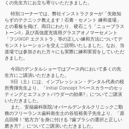
くの先生方にお立ち寄りいただきました。
特別コーナーでは、弊社インストラクターが「失敗知
らずのテクニック教えます！石膏・セメント 練和道場」
との看板を掲げ、両日にわたり、硬石こう「ニュープラス
トーンII」及び高強度充填用グラスアオノマーセメント
「フジIXGP エクストラ」等の正しい練和方法についてデ
モンストレーションを交えご説明いたしました。なお、当
道場では参加された方々にも実際に練和実習をしていただ
きました。
今回のデンタルショーではブース内において多くの先
生方にご講演いただきました。
9日（土）には、インプレッション・デンタル代表の税
所秀揮先生より、「Initial Concept ?ベースカラーのセッ
ティングとエフェクトパウダーの効果?」についてご講演
いただきました。
また、安福歯科医院/オパールデンタルクリニックご勤
務のフリーランス歯科衛生士の谷垣裕美子先生より、「原
点回帰！“処方力”を身に付ける ?歯ブラシの選択と正しい
磨き方? 」についてご講演いただきました。