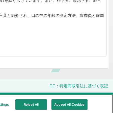
論戦を繰り広げています。また、科学者、政治学者、経営
言葉と紹介され、口の中の年齢の測定方法、歯肉炎と歯周
GC：特定商取引法に基づく表記
明性に関する指針
クアラルンプール原則対応方針
ttings
Reject All
Accept All Cookies