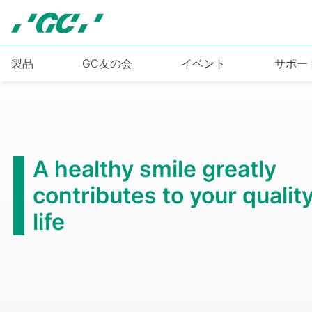
Skip
to
main
content
製品
GC友の会
イベント
サポー
A healthy smile greatly
contributes to your quality
life