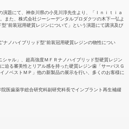
の演題にて、神奈川県の小見川淳先生より、「Ｉｎｉｔｉａ
。また、株式会社ジーシーデンタルプロダクツの木下一弘よ
ド型”前装冠用硬質レジンについて」という演題にて講演及び
“ナノハイブリッド型”前装冠用硬質レジンの物性につい
ニシャル」、超高強度ＭＦＲナノハイブリッド型硬質レジン
に迫る審美性とリアル感を持った硬質レジン歯「サーパスＧ
イノベストＭＰ」他の新製品の展示を行い、多くのお客様に
学院医歯薬学総合研究科副研究科長でインプラント再生補綴