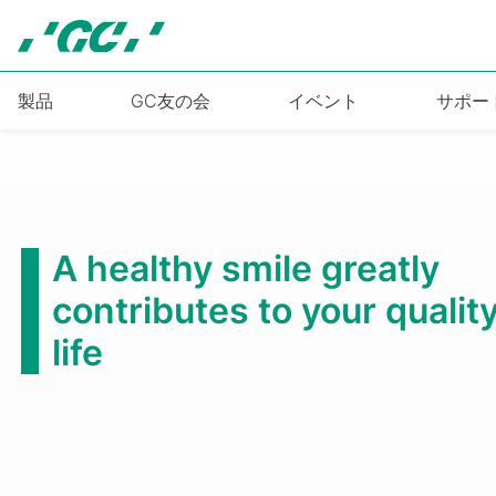
Skip
to
main
content
製品
GC友の会
イベント
サポー
第6回国際歯科シンポジウ
2026年10月3日(土)～4日(日)
もっと見る