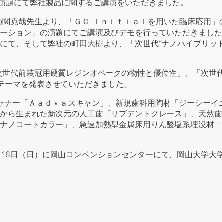
の演題にて弊社製品に関するご講演をいただきました。
関克哉先生より、「ＧＣ Ｉｎｉｔｉａｌを用いた臨床応用」
ーション」の演題にてご講演及びデモを行っていただきました
にて、そして弊社の町田大樹より、「次世代“ナノハイブリッ
世代前装冠用硬質レジンオペークの物性と優位性」、「次世代
テーマを発表させていただきました。
ャナー「Ａａｄｖａスキャン」、新規歯科用陶材「ジーシーイ
から生まれた新次元の人工歯「リブデントグレース」、天然歯
ナノコートカラー」、急速加熱型金属床用りん酸塩系埋没材「
・16日（日）に岡山コンベンションセンターにて、岡山大学大