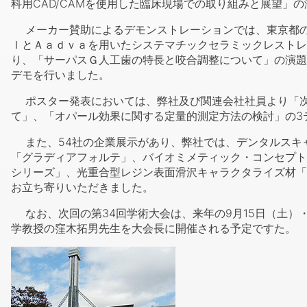
科用CAD/CAMを使用した臨床現場での取り組みと展望」
メーカー賛助によるデモンストレーションでは、東京都の
ｌとＡａｄｖａを用いたシステマチックセラミックレストレ
り、「サーパスＧ人工歯の特長と咬合調整について」の演題
デモを行いました。
ポスター発表においては、弊社及び関連会社社員より「次
て」、「オパール効果に関する定量的測定方法の検討」の3
また、54社の企業展示があり、弊社では、デンタルスキ
「グラディアフォルテ」、バイオミメティック・コンセプト
シリーズ」、光重合型レジン表面滑沢キャラクタライズ材「
お立ち寄りいただきました。
なお、次回の第34回学術大会は、来年の9月15日（土）
学教授の窪木拓男先生を大会長に開催される予定ですた。