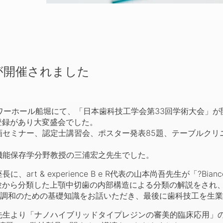
が開催されました
ワーホール船堀にて、「日本歯科技工学会第33回学術大会」が
加登録があり大変盛会でした。
ミナー、認定士講習会、ポスター発表85題、テーブルクリニ
能保存学分野教授の三浦宏之先生でした。
 & experience B e R代表の山本尚吾先生が「?Bian
験から分類した上顎中切歯の内部構造による分類の解説をされ
調和のための基礎知識をお話いただき、最後に歯科技工を生業
生より「ナノハイブリッドタイプレジンの審美的臨床応用」の