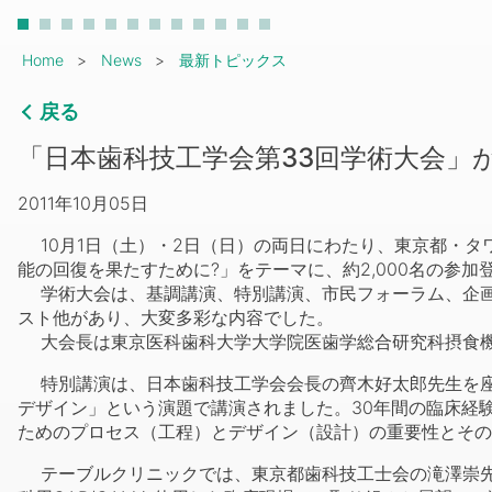
Breadcrumb
Home
News
最新トピックス
戻る
「日本歯科技工学会第33回学術大会」
2011年10月05日
10月1日（土）・2日（日）の両日にわたり、東京都・タ
能の回復を果たすために?」をテーマに、約2,000名の参
学術大会は、基調講演、特別講演、市民フォーラム、企画セ
スト他があり、大変多彩な内容でした。
大会長は東京医科歯科大学大学院医歯学総合研究科摂食機
特別講演は、日本歯科技工学会会長の齊木好太郎先生を座長に、art
デザイン」という演題で講演されました。30年間の臨床経
ためのプロセス（工程）とデザイン（設計）の重要性とその
テーブルクリニックでは、東京都歯科技工士会の滝澤崇先