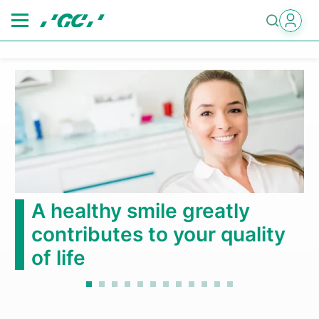
Skip
to
main
content
第6回国際歯科シンポジウ
2026年10月3日(土)～4日(日)
もっと見る
ity