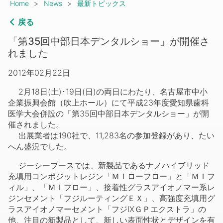
Breadcrumb
Home
News
最新トピックス
戻る
「第35回中部日本デンタルショー」が開催さ
れました
2012年02月22日
2月18日(土)･19日(日)の両日にわたり、名古屋市中小
企業振興会館（吹上ホール）にて平成23年度愛知県歯科
医学大会併設の「第35回中部日本デンタルショー」が開
催されました。
出展業者は190社で、11,283名の参加登録があり、たい
へん盛況でした。
ジーシーブースでは、新製品であるナノハイブリッド
充填用コンポジットレジン「ＭＩローフロー」と「ＭＩフ
ィル」、「ＭＩフロー」、接着性グラスアイオノマー系レ
ジンセメント「フジルーティングＥＸ」、高強度充填用グ
ラスアイオノマーセメント「フジIXＧＰエクストラ」の
他、注目の新製品として、新しい表面性状とデザインを有